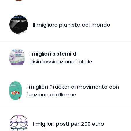
Il migliore pianista del mondo
I migliori sistemi di
disintossicazione totale
I migliori Tracker di movimento con
funzione di allarme
I migliori posti per 200 euro