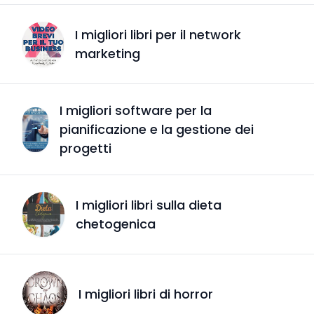
I migliori libri per il network
marketing
I migliori software per la
pianificazione e la gestione dei
progetti
I migliori libri sulla dieta
chetogenica
I migliori libri di horror