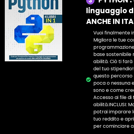
3
linguaggio 
ANCHE IN IT
Vuoi finalmente 
Migliora le tue c
programmazione p
base sostenibile 
abilità. Ciò ti f
del tuo stipendio
questo percorso 
poca o nessuna es
sono e come crear
Accesso ai file di
abilità.INCLUSI: 
potrai imparare le
tuo reddito e apri
per cominciare a 