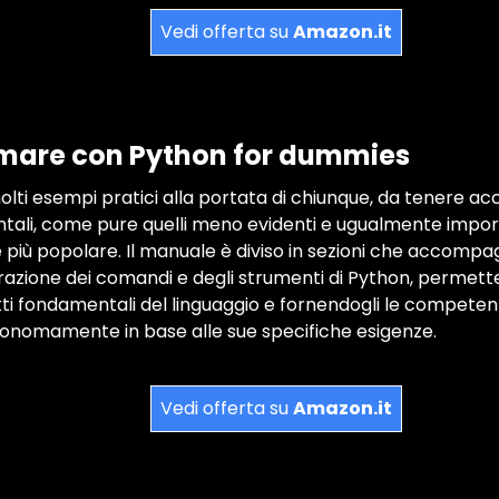
Vedi offerta su
Amazon.it
are con Python for dummies
ti esempi pratici alla portata di chiunque, da tenere acca
ali, come pure quelli meno evidenti e ugualmente importa
iù popolare. Il manuale è diviso in sezioni che accomp
orazione dei comandi e degli strumenti di Python, permette
etti fondamentali del linguaggio e fornendogli le compete
onomamente in base alle sue specifiche esigenze.
Vedi offerta su
Amazon.it