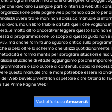
iranti programmatori, ma anche ai designer, ai blogger, agl
 che lavorano su singole parti o interi siti web;Utili cons
'organizzazione delle pagine web partendo da zero per ar
inale;Di avere tra le mani non il classico manuale di inform
ti ai lavori, ma un libro fruibile da tutti quelli che vogliono
erti....e molto altro ancora!Per leggere questo libro non 
essa di programmazione. Lo scopo di questa guida non è
ML5, ma anche fornirti uno sguardo critico sulla program
” che si cela oltre lo schermo che utilizzi quotidianamen
a metodicità e forma mentis per sbrogliare situazioni e ris
ualsiasi situazione di vita.Se aggiungiamo poi che imparare
grammatore o solo autore di contenuti, abbia la necessità
vere questo manuale tra le mani potrebbe essere la chiav
 del Web Development!Non aspettare oltre!Ordina la T
le Tue Prime Pagine Web!
Vedi offerta su
Amazon.it