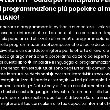
di programmazione più popolare al 
ALIANO!
imparare a programmare in python e aumentare il valore 
onoscenze informatiche ed arricchisci il tuo curriculum. Im
iù popolare ed utilizzato al mondo!La programmazione P
nella programmazione del computer che è facile da costru
arà diventare un candidato migliore per le offerte di lavor
!Ecco gli argomenti che ti porteranno da zero ad esperto 
di questo libro:◆ Imparare il linguaggio di programmazio
perienza richiesta.◆ Quali sono degli Errori più comuni 
e le strutture decisionali◆ costrutti iterativi◆ Creazion
 testo;◆ Utilizzo di librerie esterne;◆ I 4 libri più completi
Machine Learning + Data Analysis Senza assolutamente alc
 basi di questo linguaggio e investire facilmente sulle tue
re le porte a incredibili opportunità di lavoro.Scrolla in s
migliorare il tuo curriculum e le tue capacità informatich