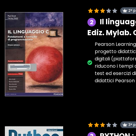
2° 
Il lingua
2
Ediz. Mylab.
Pearson Learning 
progetto didatti
digitali (piattafo
riducono i tempi 
test ed esercizi 
didattici Pearson 
3° 
PYTHON : 4