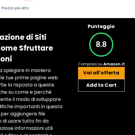
Prezzo più alto
Punteggio
zione di Siti
8.8
come Sfruttare
ioni
Compralo su
Amazon.it
a spiegare in maniera
Vai all'offerta
e le tue prime pagine web
Se la risposta a queste
Add to Cart
tiche su come e perché
ente il modo di sviluppare
ifiche importanti in questa
 per aggiungere file
 di usare tutto fin da
iose informazioni utili