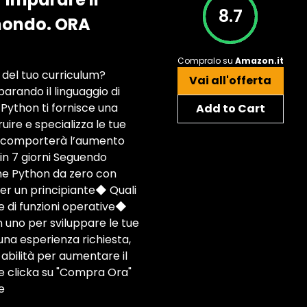
8.7
mondo. ORA
Compralo su
Amazon.it
del tuo curriculum?
Vai all'offerta
parando il linguaggio di
ython ti fornisce una
Add to Cart
ire e specializza le tue
o e comporterà l’aumento
in 7 giorni Seguendo
ne Python da zero con
per un principiante◆ Quali
e di funzioni operative◆
 in uno per sviluppare le tue
una esperienza richiesta,
 abilità per aumentare il
u e clicka su "Compra Ora"
e