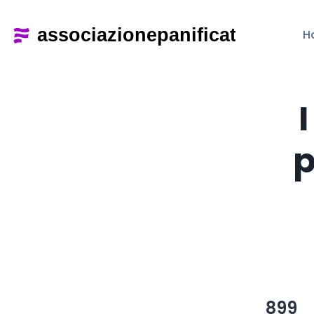
H
I
p
899