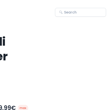
di
er
9.99€
max