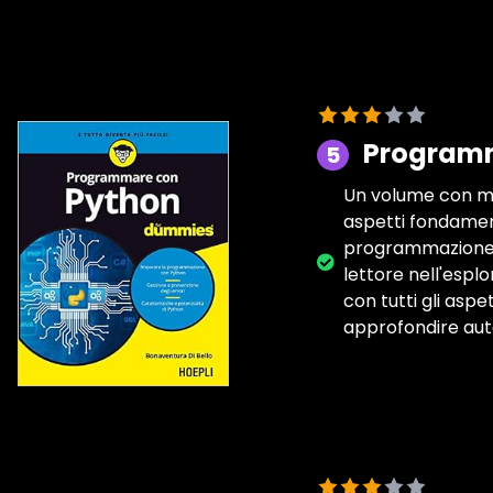
Programm
5
Un volume con mol
aspetti fondament
programmazione p
lettore nell'espl
con tutti gli asp
approfondire aut