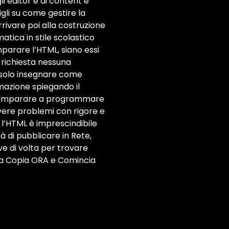
i editor e ai content e
igli su come gestire la
rivare poi alla costruzione
atica in stile scolastico
 imparare l’HTML, siano essi
è richiesta nessuna
 solo insegnare come
mazione spiegando il
te. Imparare a programmare
olvere problemi con rigore e
 l’HTML è imprescindibile
 di pubblicare in Rete,
e di volta per trovare
ua Copia ORA e Comincia