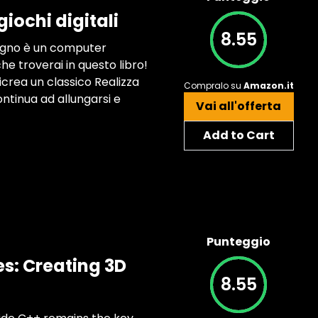
iochi digitali
8.55
isogno è un computer
he troverai in questo libro!
icrea un classico Realizza
Compralo su
Amazon.it
ntinua ad allungarsi e
Vai all'offerta
Add to Cart
Punteggio
s: Creating 3D
8.55