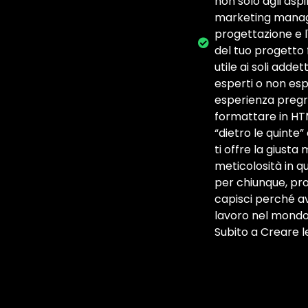
non solo agli asp
marketing manager
progettazione e l
del tuo progetto f
utile ai soli addet
esperti o non esp
esperienza pregr
formattare in HT
“dietro le quinte
ti offre la giust
meticolosità in q
per chiunque, pro
capisci perché a
lavoro nel mondo
Subito a Creare 