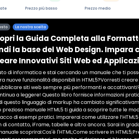
zate
Prezzo più basso
Prezzo medio
osto
La nostra scelta
opri la Guida Completa alla Formatta
di la base del Web Design. Impara 
eare Innovativi Siti Web ed Applicaz
to di informatica e stai cercando un manuale che ti poss
ra nuove funzionalità disponibili in HTML5?Vorresti crear
ubblicare siti web sempre più performanti e accattivanti?
ntinua a leggere! Questo libro fornisce informazioni pra
 di questo linguaggio di markup ha cambiato significativam
 prezioso manuale HTML5 ti guida a scoprire tutte le mod
acco di esempi pratici. Imparerai come utilizzare l’HTML5
 di contatto, iFrame, tabelle e altro ancora. Sarai in grado
manuale scoprirai:Cos'è l'HTML;Come scrivere in HTML5;Prez