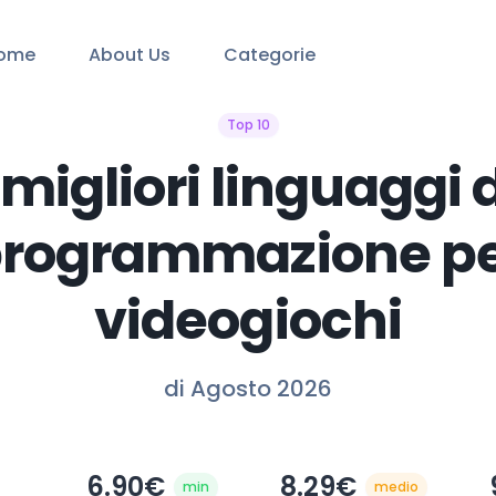
ome
About Us
Categorie
Top 10
 migliori linguaggi 
rogrammazione p
videogiochi
di Agosto 2026
6.90€
8.29€
min
medio