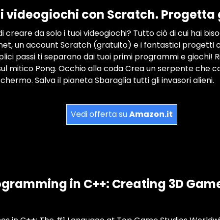
oi videogiochi con Scratch. Progetta g
i creare da solo i tuoi videogiochi? Tutto ciò di cui hai b
et, un account Scratch (gratuito) e i fantastici progetti c
lici passi ti separano dai tuoi primi programmi e giochi! R
ul mitico Pong. Occhio alla coda Crea un serpente che co
hermo. Salva il pianeta Sbaraglia tutti gli invasori alieni.
Vedi offerta su
Amazon.it
gramming in C++: Creating 3D Game