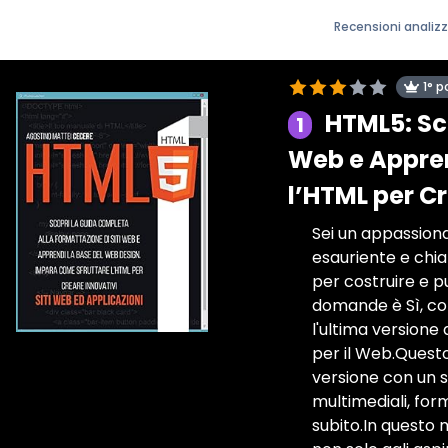
Recensioni analiz
1° p
HTML5: Sc
1
Web e Appren
l’HTML per Cr
Sei un appassiona
esauriente e chia
per costruire e p
domande è Sì, co
l'ultima versione
per il Web.Questo
versione con un s
multimediali, form
subito.In questo 