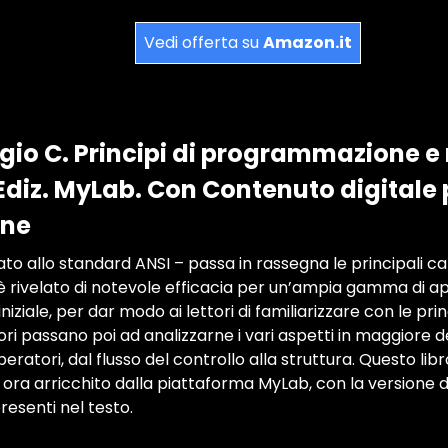
Vedi offerta su
Amazon.it
ggio C. Principi di programmazione 
 Ediz. MyLab. Con Contenuto digitale
ine
ato allo standard ANSI – passa in rassegna le principali ca
 è rivelato di notevole efficacia per un’ampia gamma di ap
ziale, per dar modo ai lettori di familiarizzare con le prin
tori passano poi ad analizzarne i vari aspetti in maggiore det
eratori, dal flusso del controllo alla struttura. Questo lib
ora arricchito dalla piattaforma MyLab, con la versione di
resenti nel testo.