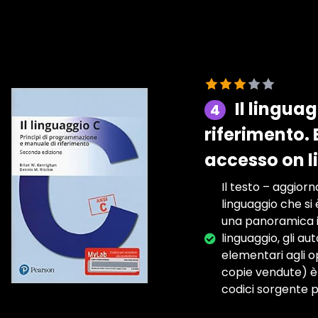
Il lingua
4
riferimento.
accesso on l
Il testo – aggiorn
linguaggio che si
una panoramica ini
linguaggio, gli au
elementari agli op
copie vendute) è 
codici sorgente p