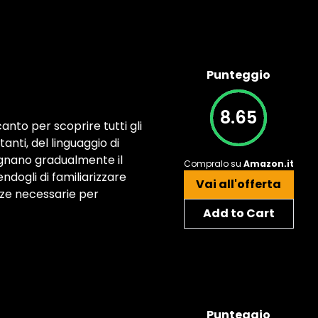
Punteggio
8.65
nto per scoprire tutti gli
nti, del linguaggio di
agnano gradualmente il
Compralo su
Amazon.it
ndogli di familiarizzare
Vai all'offerta
nze necessarie per
Add to Cart
Punteggio