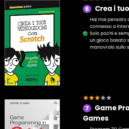
Crea i tu
6
Hai mai pensato d
connesso a Intern
Solo pochi e semp
un gioco basato s
manovralo sullo sc
Game Pro
7
Games