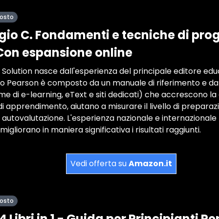
posto
ggio C. Fondamenti e tecniche di p
 Con espansione online
Solution nasce dall'esperienza del principale editore ed
co Pearson è composto da un manuale di riferimento e da 
rme di e-learning, eText e siti dedicati) che accrescono la 
di apprendimento, aiutano a misurare il livello di prepara
di autovalutazione. L'esperienza nazionale e internazionale
migliorano in maniera significativa i risultati raggiunti.
Vedi offerta su
Amazon.it
posto
 Libri in 1 - Guida per Principianti Pe