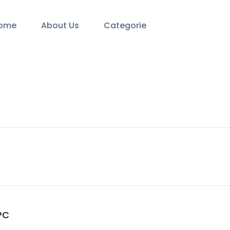
ome
About Us
Categorie
 PC