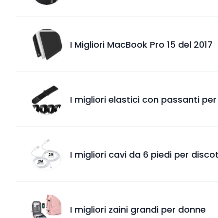
I Migliori MacBook Pro 15 del 2017
I migliori elastici con passanti per
I migliori cavi da 6 piedi per disc
I migliori zaini grandi per donne