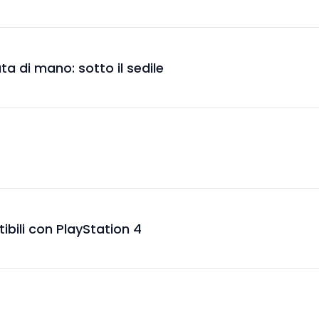
ta di mano: sotto il sedile
ibili con PlayStation 4