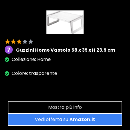
7
Guzzini Home Vassoio 58 x 35 x H 23,5 cm
Collezione: Home
Colore: trasparente
Mostra più info
Vedi offerta su
Amazon.it