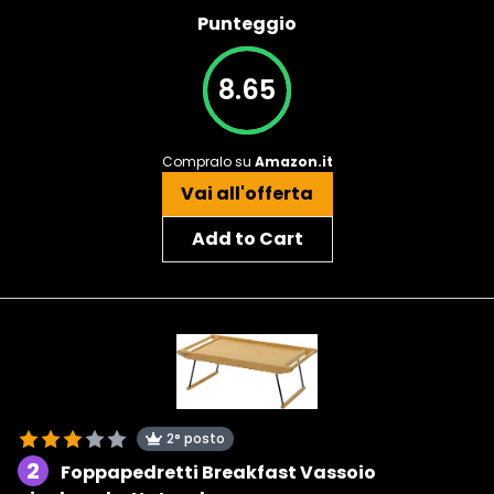
Punteggio
8.65
Compralo su
Amazon.it
Vai all'offerta
Add to Cart
2° posto
2
Foppapedretti Breakfast Vassoio