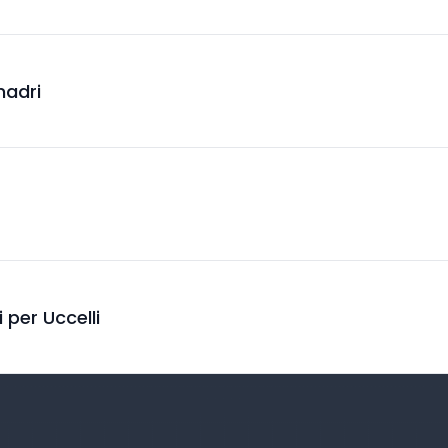
madri
i per Uccelli