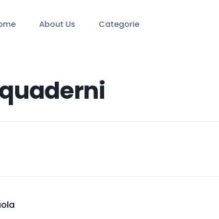
ome
About Us
Categorie
 quaderni
uola