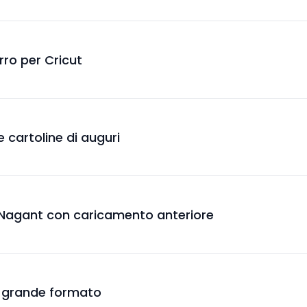
erro per Cricut
ue cartoline di auguri
in Nagant con caricamento anteriore
in grande formato