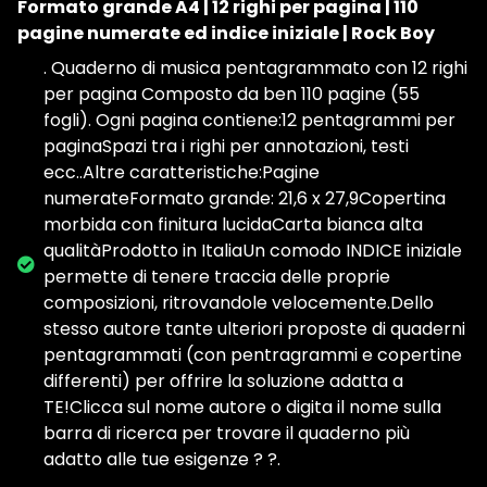
Formato grande A4 | 12 righi per pagina | 110
pagine numerate ed indice iniziale | Rock Boy
. Quaderno di musica pentagrammato con 12 righi
per pagina Composto da ben 110 pagine (55
fogli). Ogni pagina contiene:12 pentagrammi per
paginaSpazi tra i righi per annotazioni, testi
ecc..Altre caratteristiche:Pagine
numerateFormato grande: 21,6 x 27,9Copertina
morbida con finitura lucidaCarta bianca alta
qualitàProdotto in ItaliaUn comodo INDICE iniziale
permette di tenere traccia delle proprie
composizioni, ritrovandole velocemente.Dello
stesso autore tante ulteriori proposte di quaderni
pentagrammati (con pentragrammi e copertine
differenti) per offrire la soluzione adatta a
TE!Clicca sul nome autore o digita il nome sulla
barra di ricerca per trovare il quaderno più
adatto alle tue esigenze ? ?.