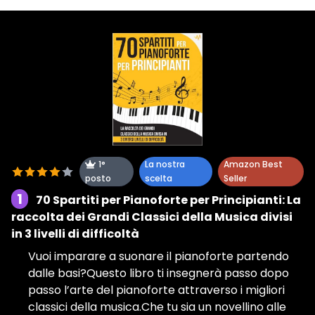
1°
La nostra
Amazon Best
posto
scelta
Seller
1
70 Spartiti per Pianoforte per Principianti: La
raccolta dei Grandi Classici della Musica divisi
in 3 livelli di difficoltà
Vuoi imparare a suonare il pianoforte partendo
dalle basi?Questo libro ti insegnerà passo dopo
passo l’arte del pianoforte attraverso i migliori
classici della musica.Che tu sia un novellino alle