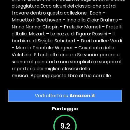
diteggiatura.Ecco alcuni dei classici che potrai
trovare dentro questa collezione:· Bach –
Minuetto I· Beethoven – Inno alla Gioia· Brahms –
Ninna Nanna· Chopin – Preludio· Mameli – Fratelli
d’Italia· Mozart – Le nozze di Figaro· Rossini – Il
barbiere di Siviglia· Schubert - Drei Landler· Verdi
– Marcia Trionfale· Wagner – Cavalcata delle
Valchirie...E tanti altri ancora.Se vuoi imparare a
suonare il pianoforte con semplicità e scoprire il
repertorio dei migliori classici della
musica...Aggiungi questo libro al tuo carrello.
Vedi offerta su
Amazon.it
Punteggio
9.2