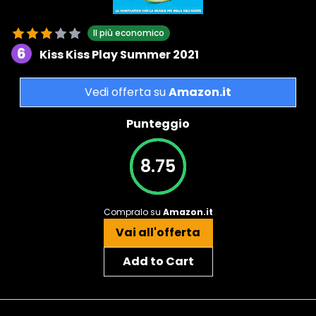
Il più economico
6
Kiss Kiss Play Summer 2021
Vedi offerta su
Amazon.it
Punteggio
8.75
Compralo su
Amazon.it
Vai all'offerta
Add to Cart