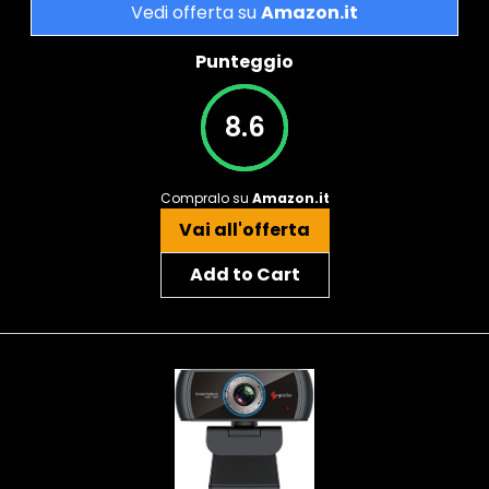
Vedi offerta su
Amazon.it
Punteggio
8.6
Compralo su
Amazon.it
Vai all'offerta
Add to Cart