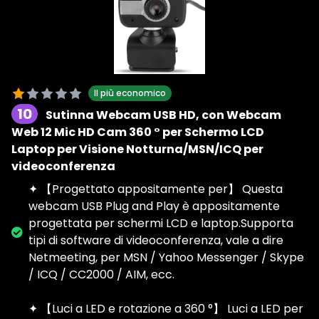
Il più economico
10
Sutinna Webcam USB HD, con Webcam
Web 12 Mic HD Cam 360 ° per Schermo LCD
Laptop per Visione Notturna/MSN/ICQ per
videoconferenza
✦ 【Progettato appositamente per】 Questa
webcam USB Plug and Play è appositamente
progettata per schermi LCD e laptop.Supporta
tipi di software di videoconferenza, vale a dire
Netmeeting, per MSN / Yahoo Messenger / Skype
/ ICQ / CC2000 / AIM, ecc.
✦ 【Luci a LED e rotazione a 360 °】 Luci a LED per