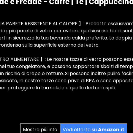
e e Fredde - Caffè | Tè | Cappuccino
A PARETE RESISTENTE AL CALORE 】: Prodotte esclusivame
ppia parete di vetro per evitare qualsiasi rischio di scottat
erti in sicurezza la tua bevanda calda preferita. La dopp
condensa sulla superficie esterna del vetro.
RO ALIMENTARE 】: Le nostre tazze di vetro possono es
nel tuo congelatore, e possono sopportare sbalzi di temp
 rischio di crepe o rotture. Si possono inoltre pulire facil
osilicato, le nostre tazze sono prive di BPA e sono appos
er proteggere la tua salute e quella dei tuoi ospiti.
Mostra più info
Vedi offerta su
Amazon.it