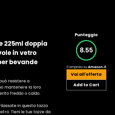
Punteggio
te 225ml doppia
8.55
ole in vetro
 per bevande
Compralo su
Amazon.it
Vai all'offerta
può resistere a
Add to Cart
o mantenere la loro
erito freddo o caldo.
ilassate in questa tazza
tro. Tieni le tue tazze da