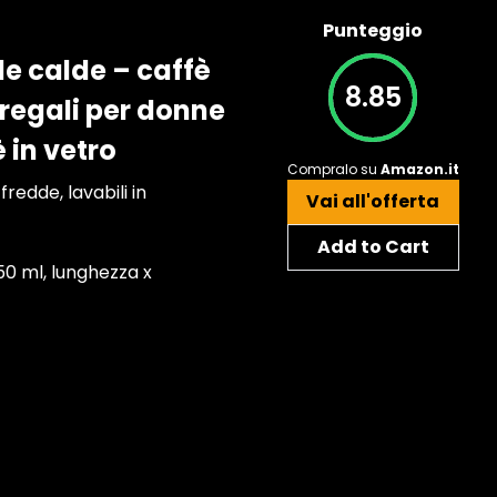
Punteggio
de calde – caffè
8.85
 regali per donne
 in vetro
Compralo su
Amazon.it
edde, lavabili in
Vai all'offerta
Add to Cart
350 ml, lunghezza x