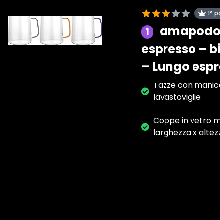
1° p
amapodo S
1
espresso – b
– Lungo espre
Tazze con manico 
lavastoviglie
Coppe in vetro mo
larghezza x altezz