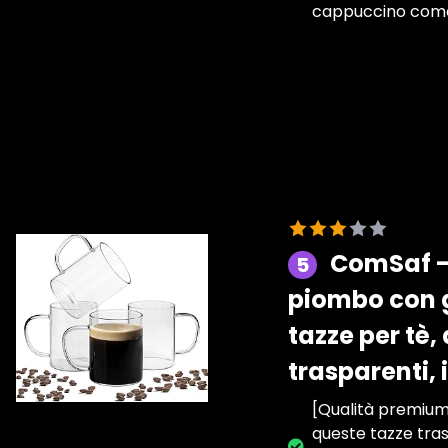
cappuccino como
ComSaf - 
5
piombo con 
tazze per tè,
trasparenti,
[Qualità premium]
queste tazze tra