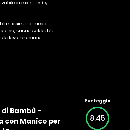
avabile in microonde,
ità massima di questi
uccino, cacao caldo, tè,
ile da lavare a mano.
Punteggio
o di Bambù -
8.45
za con Manico per