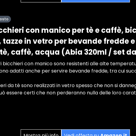
posto
chieri con manico per tè e caffè, bic
 tazze in vetro per bevande fredde e 
 tè, caffè, acqua (Abia 320ml / set da
tri bicchieri con manico sono resistenti alle alte temperatu
ono adatti anche per servire bevande fredde, tra cui suc
hieri da tè sono realizzati in vetro spesso che non si danne
ò essere certi che non perderanno nulla delle loro caratt
Mostra più info
Vedi offerta su
Amazon.it