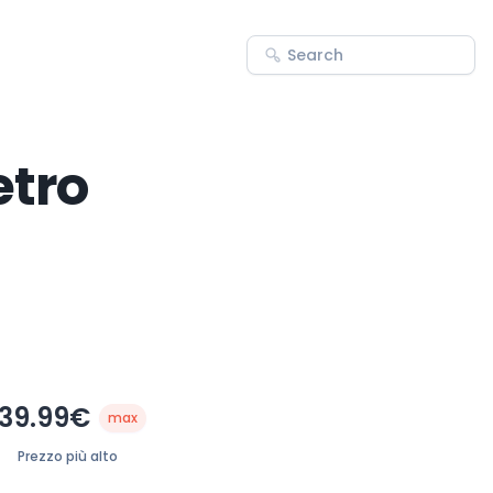
etro
39.99€
max
Prezzo più alto