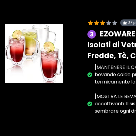
3° 
EZOWARE T
3
Isolati di Ve
Fredde, Tè, C
[MANTENERE IL CAF
bevande calde pur
termicamente la t
[MOSTRA LE BEVAN
accattivanti. Il s
sembrare ogni dri