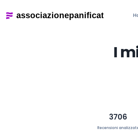
H
I m
3706
Recensioni analizzat