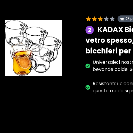
2° 
KADAX Bic
2
vetro spesso,
bicchieri per
Universale: i nos
bevande calde. S
Resistenti: i bicc
questo modo si pu