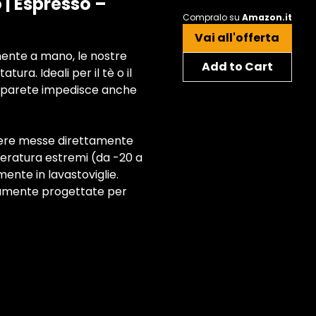
 | Espresso –
Compralo su
Amazon.it
Vai all'offerta
nte a mano, le nostre
Add to Cart
ura. Ideali per il tè o il
ia parete impedisce anche
sere messe direttamente
eratura estremi (da -20 a
mente in lavastoviglie.
itamente progettate per