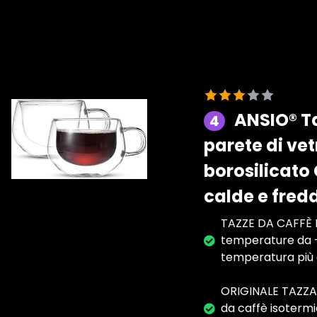
ANSIO® Ta
4
parete di ve
borosilicato
calde e fred
TAZZE DA CAFFÈ I
temperature da -
temperatura più a
ORIGINALE TAZZA D
da caffè isotermi