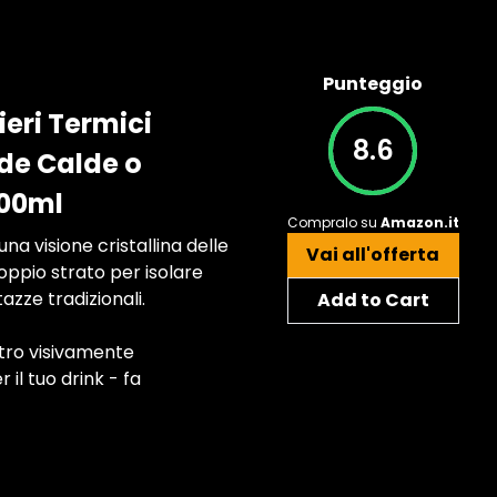
Punteggio
eri Termici
8.6
nde Calde o
500ml
Compralo su
Amazon.it
 visione cristallina delle
Vai all'offerta
ppio strato per isolare
azze tradizionali.
Add to Cart
tro visivamente
 il tuo drink - fa