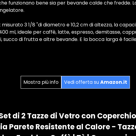
 che funzionano bene sia per bevande calde che fredde. L
ongelatore.
misurato 3 1/8 "di diametro e 10,2 cm di altezza, la capac
a 400 ml, ideale per caffè, latte, espresso, demitasse, capp
lati, succo di frutta e altre bevande. E la bocca larga è fac
Mostra più info
Vedi offerta su
Amazon.it
et di 2 Tazze di Vetro con Coperchi
ia Parete Resistente al Calore - Taz