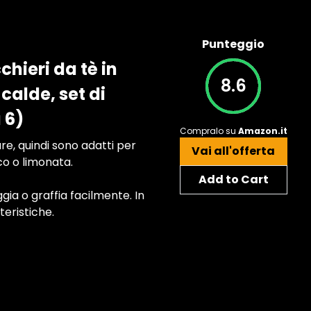
Punteggio
chieri da tè in
8.6
calde, set di
 6)
Compralo su
Amazon.it
re, quindi sono adatti per
Vai all'offerta
co o limonata.
Add to Cart
ggia o graffia facilmente. In
eristiche.