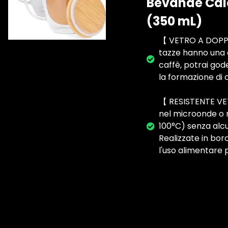
Bevande Cald
(350 mL)
【 VETRO A DOPPI
tazze hanno una do
caffè, potrai god
la formazione di 
【 RESISTENTE VET
nel microonde o 
100°C) senza alcun
Realizzate in bor
l'uso alimentare p