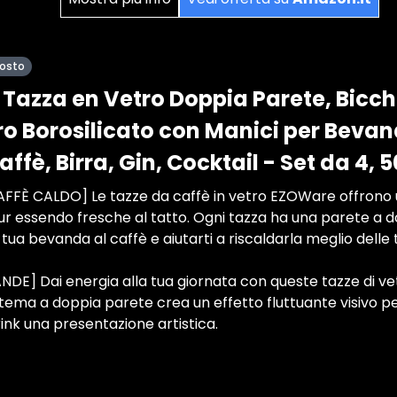
posto
azza en Vetro Doppia Parete, Bicchi
tro Borosilicato con Manici per Beva
affè, Birra, Gin, Cocktail - Set da 4, 
FÈ CALDO] Le tazze da caffè in vetro EZOWare offrono una
 essendo fresche al tatto. Ogni tazza ha una parete a do
ua bevanda al caffè e aiutarti a riscaldarla meglio delle t
DE] Dai energia alla tua giornata con queste tazze di ve
istema a doppia parete crea un effetto fluttuante visivo per
nk una presentazione artistica.