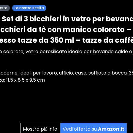
osto
La nostra scelta
et di 3 bicchieri in vetro per bevan
icchieri da tè con manico colorato –
sso tazze da 350 ml – tazze da caffè
colorato, vetro borosilicato ideale per bevande calde e fr
derne: ideali per lavoro, ufficio, casa, soffiato a bocca, 
a: 11,5 x 8,5 x 9,5 cm
Mostra più info
Vedi offerta su
Amazon.it