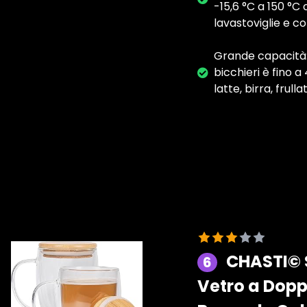
-15,6 °C a 150 °C
lavastoviglie e c
Grande capacità: 
bicchieri è fino 
latte, birra, frul
CHASTI© S
6
Vetro a Dopp