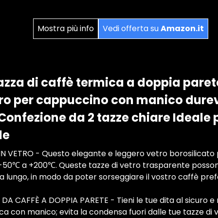
Mostra più info
Vedi offerta su
Amazon.it
zza di caffè termica a doppia pare
tro per cappuccino con manico durev
 Confezione da 2 tazze chiare Ideale
de
N VETRO - Questo elegante e leggero vetro borosilicato 
50℃ a +200℃. Queste tazze di vetro trasparente posson
 lungo, in modo da poter sorseggiare il vostro caffè pref
A CAFFÈ A DOPPIA PARETE - Tieni le tue dita al sicuro e r
ca con manico; evita la condensa fuori dalle tue tazze di ve