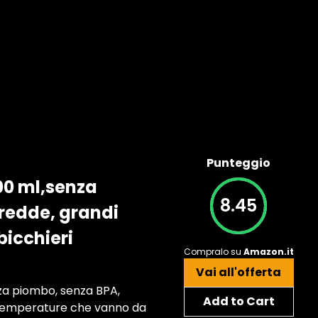
Punteggio
400 ml,senza
8.45
redde, grandi
bicchieri
Compralo su
Amazon.it
Vai all'offerta
nza piombo, senza BPA,
Add to Cart
a temperature che vanno da