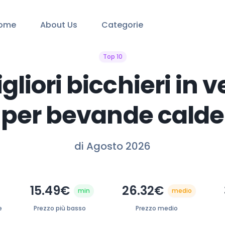
ome
About Us
Categorie
Top 10
igliori bicchieri in v
per bevande calde
di Agosto 2026
15.49€
26.32€
min
medio
e
Prezzo più basso
Prezzo medio