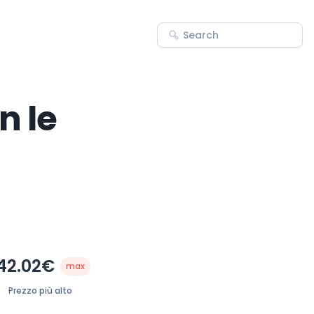
n le
42.02€
max
Prezzo più alto