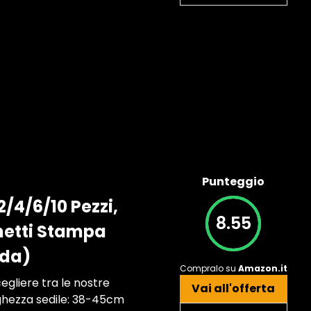
Punteggio
/4/6/10 Pezzi,
8.55
hetti Stampa
oda)
Compralo su
Amazon.it
egliere tra le nostre
Vai all'offerta
nghezza sedile: 38-45cm