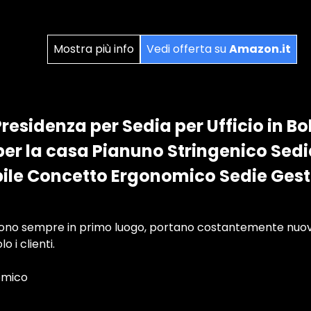
Mostra più info
Vedi offerta su
Amazon.it
residenza per Sedia per Ufficio in B
 per la casa Pianuno Stringenico Sed
bile Concetto Ergonomico Sedie Gest
 sono sempre in primo luogo, portano costantemente nuovi p
o i clienti.
omico