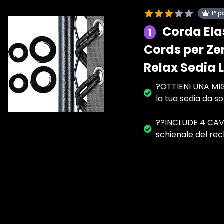
1° p
Corda Ela
1
Cords per Ze
Relax Sedia 
?OTTIENI UNA MIG
la tua sedia da s
??INCLUDE 4 CAVI:
schienale del recl