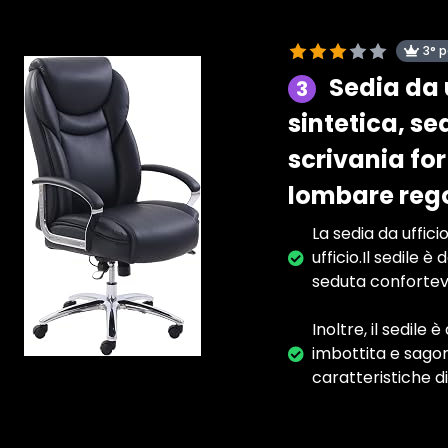
3° 
Sedia da 
3
sintetica, s
scrivania for
lombare rego
La sedia da uffic
ufficio.Il sedile 
seduta confortevo
Inoltre, il sedil
imbottita e sagom
caratteristiche d