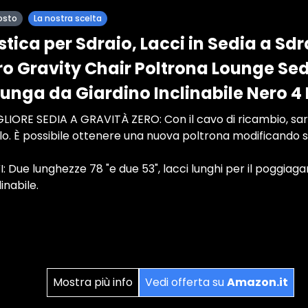
osto
La nostra scelta
stica per Sdraio, Lacci in Sedia a S
ro Gravity Chair Poltrona Lounge Sed
Lunga da Giardino Inclinabile Nero 4
LIORE SEDIA A GRAVITÀ ZERO: Con il cavo di ricambio, sa
olo. È possibile ottenere una nuova poltrona modificando so
 Due lunghezze 78 "e due 53", lacci lunghi per il poggiag
inabile.
Mostra più info
Vedi offerta su
Amazon.it