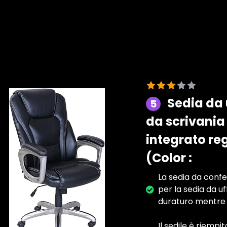
Sedia da u
5
da scrivania
integrato reg
(Color :
La sedia da confe
per la sedia da u
duraturo mentre l
Il sedile è riemp