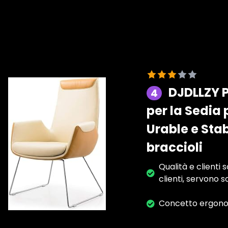
DJDLLZY P
4
per la Sedia
Urable e Sta
braccioli
Qualità e clienti
clienti, servono sol
Concetto ergon