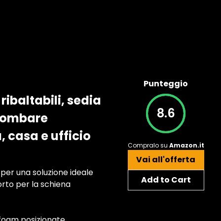
Punteggio
ribaltabili, sedia
8.6
 lombare
, casa e ufficio
Compralo su
Amazon.it
Vai all'offerta
per una soluzione ideale
Add to Cart
orto per la schiena
 foam posizionate