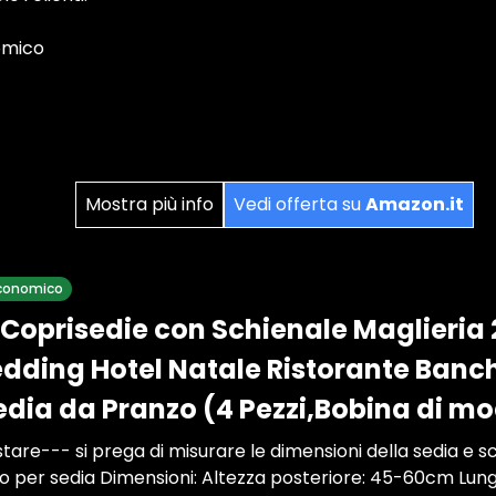
omico
Mostra più info
Vedi offerta su
Amazon.it
 economico
Coprisedie con Schienale Maglieria 2
dding Hotel Natale Ristorante Banc
edia da Pranzo (4 Pezzi,Bobina di m
stare--- si prega di misurare le dimensioni della sedia e sc
to per sedia Dimensioni: Altezza posteriore: 45-60cm Lu