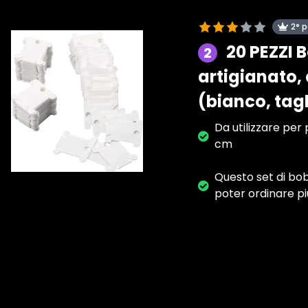
2° 
20 PEZZI 
2
artigianato,
(bianco, tag
Da utilizzare per p
cm
Questo set di bob
poter ordinare pi