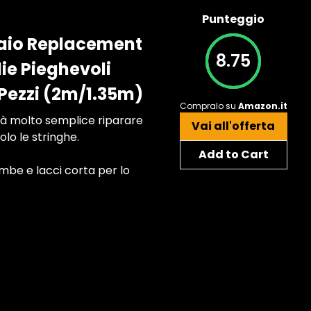
Punteggio
draio Replacement
8.75
ie Pieghevoli
 Pezzi (2m/1.35m)
Compralo su
Amazon.it
rà molto semplice riparare
Vai all'offerta
lo le stringhe.
Add to Cart
ambe e lacci corta per lo