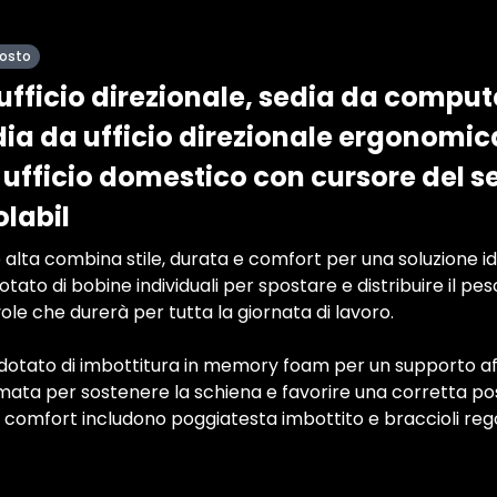
posto
ufficio direzionale, sedia da compute
edia da ufficio direzionale ergonomic
 ufficio domestico con cursore del s
labil
io alta combina stile, durata e comfort per una soluzione i
è dotato di bobine individuali per spostare e distribuire il p
le che durerà per tutta la giornata di lavoro.
e è dotato di imbottitura in memory foam per un supporto a
ata per sostenere la schiena e favorire una corretta pos
i comfort includono poggiatesta imbottito e braccioli regol