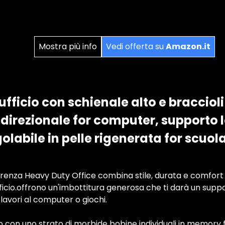
Mostra più info
Vedi offerta su
Amazon.it
fficio con schienale alto e braccioli 
 direzionale for computer, supporto
olabile in pelle rigenerata for scuola
renza Heavy Duty Office combina stile, durata e comfort 
fficio.offrono un'imbottitura generosa che ti darà un supp
avori al computer o giochi.
ito con uno strato di morbide bobine individuali in memory