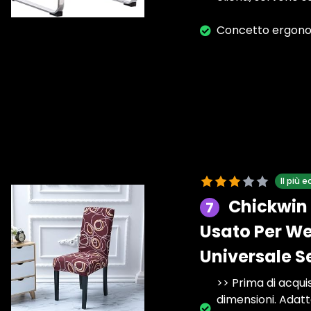
Concetto ergon
Il più
Chickwin 
7
Usato Per We
Universale S
>> Prima di acqui
dimensioni. Adat