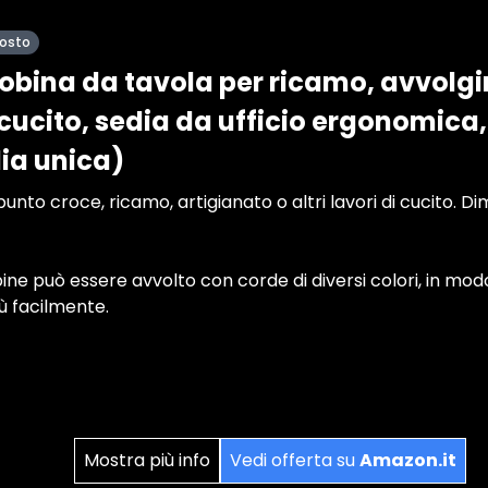
posto
Bobina da tavola per ricamo, avvolg
 cucito, sedia da ufficio ergonomica
lia unica)
unto croce, ricamo, artigianato o altri lavori di cucito. Dimen
ine può essere avvolto con corde di diversi colori, in mod
ù facilmente.
Mostra più info
Vedi offerta su
Amazon.it