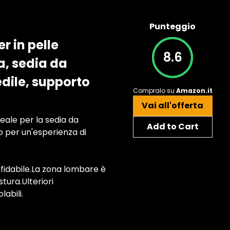
Punteggio
r in pelle
8.6
a, sedia da
edile, supporto
Compralo su
Amazon.it
Vai all'offerta
deale per la sedia da
Add to Cart
eso per un'esperienza di
ffidabile.La zona lombare è
tura.Ulteriori
abili.