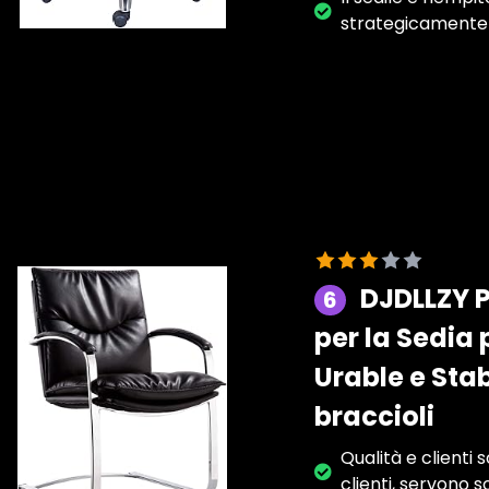
strategicamente 
DJDLLZY P
6
per la Sedia
Urable e Sta
braccioli
Qualità e clienti
clienti, servono sol