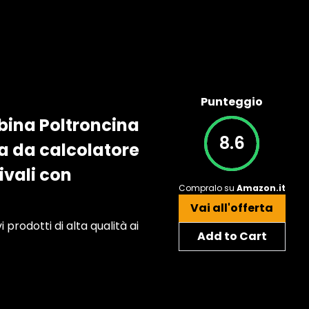
Punteggio
obina Poltroncina
8.6
ia da calcolatore
ivali con
Compralo su
Amazon.it
Vai all'offerta
rodotti di alta qualità ai
Add to Cart