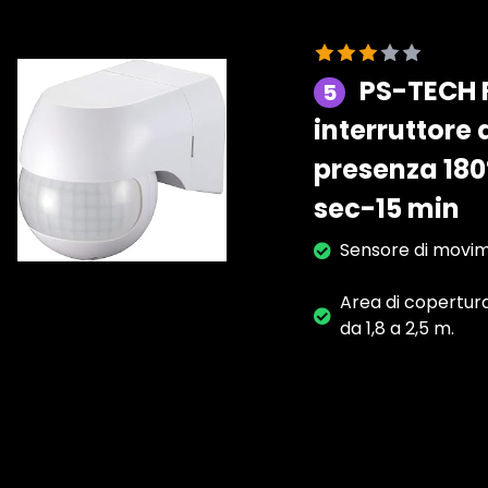
PS-TECH R
5
interruttore 
presenza 180°
sec-15 min
Sensore di movime
Area di copertura 
da 1,8 a 2,5 m.