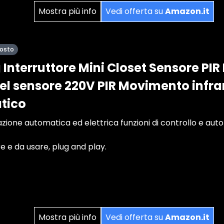
Mostra più info
Vedi offerta su
Amazon.it
posto
nterruttore Mini Closet Sensore PIR 
del sensore 220V PIR Movimento infra
tico
azione automatica ed elettrica funzioni di controllo e aut
re e da usare, plug and play.
Mostra più info
Vedi offerta su
Amazon.it