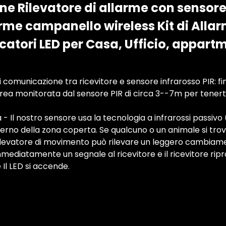
e Rilevatore di allarme con sensor
arme campanello wireless Kit di Alla
catori LED per Casa, Ufficio, appart
 comunicazione tra ricevitore e sensore infrarosso PIR: 
ea monitorata dal sensore PIR di circa 3--7m per tenerti
 - Il nostro sensore usa la tecnologia a infrarossi passivo
erno della zona coperta. Se qualcuno o un animale si trov
l rilevatore di movimento può rilevare un leggero cambiam
 immediatamente un segnale al ricevitore e il ricevitore rip
 Il LED si accende.