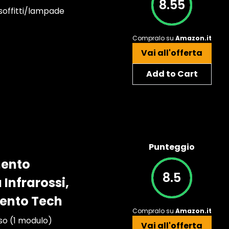
8.55
 soffitti/lampade
Compralo su
Amazon.it
Vai all'offerta
Add to Cart
Punteggio
mento
8.5
Infrarossi,
gento Tech
Compralo su
Amazon.it
so (1 modulo)
Vai all'offerta