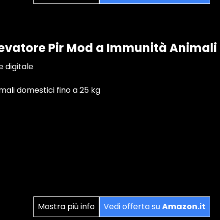
levatore Pir Mod a Immunità Animali
e digitale
mali domestici fino a 25 kg
Mostra più info
Vedi offerta su
Amazon.it