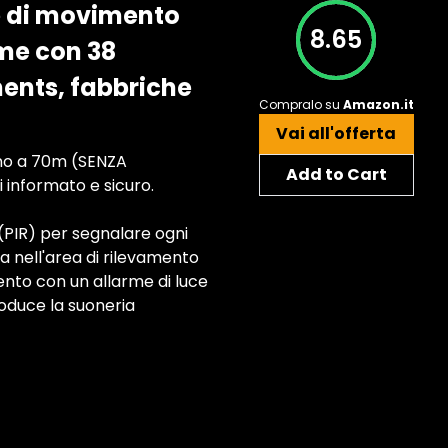
e di movimento
8.65
rme con 38
ments, fabbriche
Compralo su
Amazon.it
Vai all'offerta
fino a 70m (SENZA
Add to Cart
 informato e sicuro.
 (PIR) per segnalare ogni
a nell'area di rilevamento
ento con un allarme di luce
roduce la suoneria