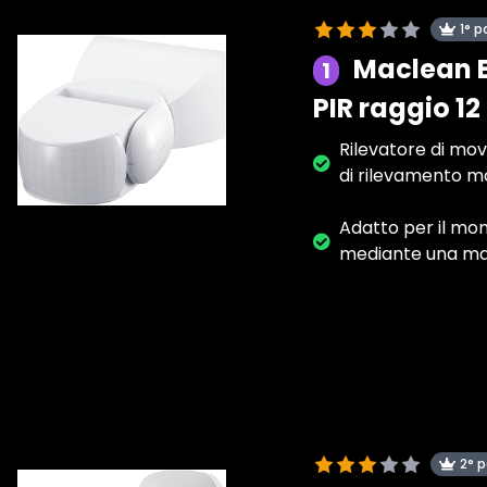
1° p
Maclean E
1
PIR raggio 1
Rilevatore di mov
di rilevamento mol
Adatto per il mon
mediante una ma
2° 