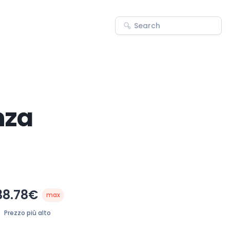
nza
38.78€
max
Prezzo più alto