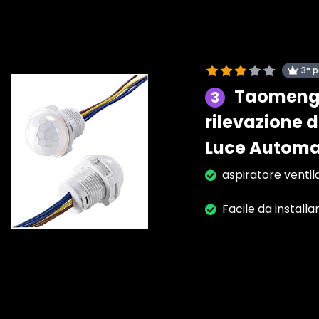
3° 
Taomeng I
3
rilevazione 
Luce Automa
aspiratore ventil
Facile da installa