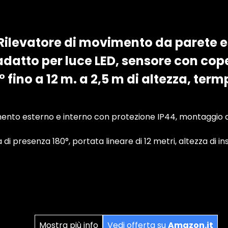
ilevatore di movimento da parete e
adatto per luce LED, sensore con cop
 fino a 12 m. a 2,5 m di altezza, term
nto esterno e interno con protezione IP44, montaggio a p
di presenza 180°, portata lineare di 12 metri, altezza di in
Mostra più info
Vedi offerta su
Amazon.it