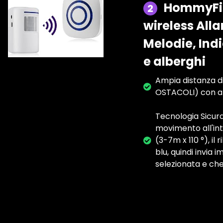
HommyFin
2
wireless All
Melodie, Indi
e alberghi
Ampia distanza di
OSTACOLI) con ar
Tecnologia Sicura
movimento all'int
(3-7m x 110 °), i
blu, quindi invia
selezionata e che