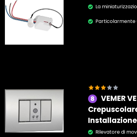
La miniaturizzazi
Particolarmente u
VEMER VE7
8
Crepuscolare
Installazion
Rilevatore di mov