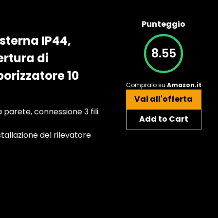
Punteggio
sterna IP44,
8.55
ertura di
porizzatore 10
Compralo su
Amazon.it
Vai all'offerta
arete, connessione 3 fili.
Add to Cart
stallazione del rilevatore