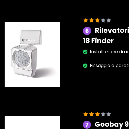
Rilevator
6
18 Finder
Installazione da 
Fissaggio a paret
Goobay 96
7