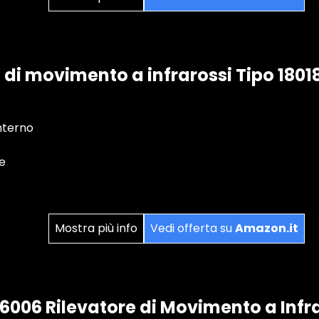
i di movimento a infrarossi Tipo 1801
interno
e
Mostra più info
Vedi offerta su
Amazon.it
006 Rilevatore di Movimento a Infra