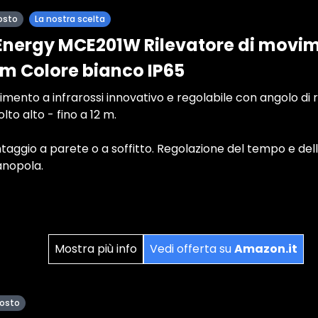
osto
La nostra scelta
nergy MCE201W Rilevatore di movime
2 m Colore bianco IP65
imento a infrarossi innovativo e regolabile con angolo di
to alto - fino a 12 m.
taggio a parete o a soffitto. Regolazione del tempo e della
nopola.
Mostra più info
Vedi offerta su
Amazon.it
posto