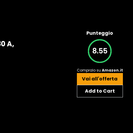
Punteggio
0 A,
8.55
Compralo su
Amazon.it
Vai all'offerta
Add to Cart