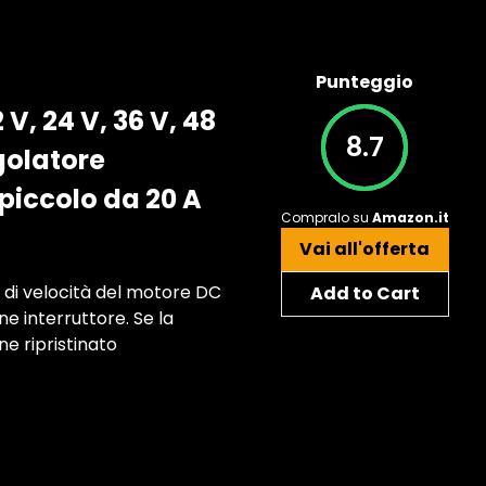
Punteggio
V, 24 V, 36 V, 48
8.7
golatore
piccolo da 20 A
Compralo su
Amazon.it
Vai all'offerta
 di velocità del motore DC
Add to Cart
e interruttore. Se la
ne ripristinato