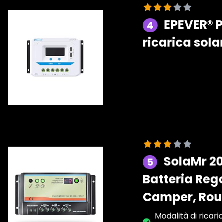
EPEVER® P
4
ricarica sol
SolaMr 20
5
Batteria Rego
Camper, Rou
Modalità di ricar