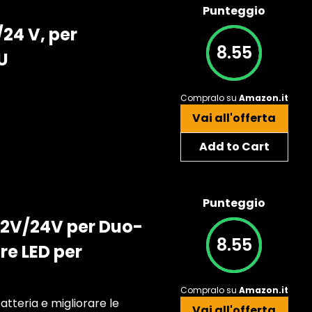
Punteggio
/24 V, per
8.55
U
Compralo su
Amazon.it
Vai all'offerta
Add to Cart
Punteggio
12V/24V per Duo-
8.55
re LED per
Compralo su
Amazon.it
atteria e migliorare le
Vai all'offerta