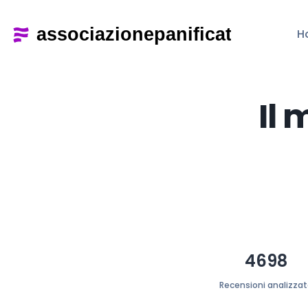
H
Il 
4698
Recensioni analizza