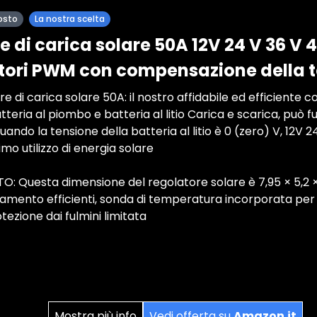
osto
La nostra scelta
 di carica solare 50A 12V 24 V 36 V 
atori PWM con compensazione della
e di carica solare 50A: il nostro affidabile ed efficiente 
teria al piombo e batteria al litio Carica e scarica, può 
uando la tensione della batteria al litio è 0 (zero) V, 12V
imo utilizzo di energia solare
Questa dimensione del regolatore solare è 7,95 × 5,2 × 2,
ddamento efficienti, sonda di temperatura incorporata pe
ezione dai fulmini limitata
Mostra più info
Vedi offerta su
Amazon.it