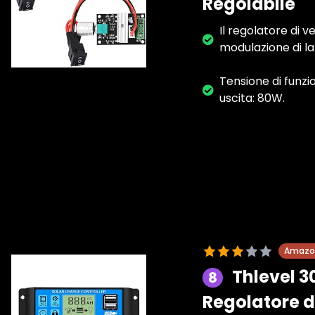
Regolabile
Il regolatore di 
modulazione di l
Tensione di funz
uscita: 80W.
Amazon
Thlevel 3
8
Regolatore di