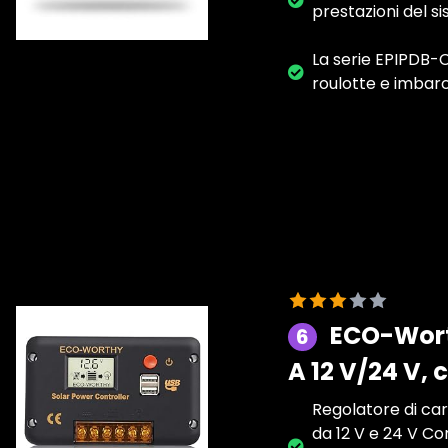
prestazioni del s
La serie EPIPDB-C
roulotte e imbarc
ECO-Worth
6
A 12 V/24 V,
Regolatore di car
da 12 V e 24 V Cor