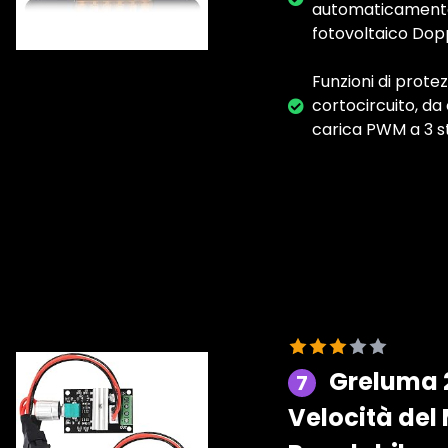
automaticamente 
fotovoltaico Dopp
Funzioni di prote
cortocircuito, da
carica PWM a 3 st
Greluma 2
7
Velocità del