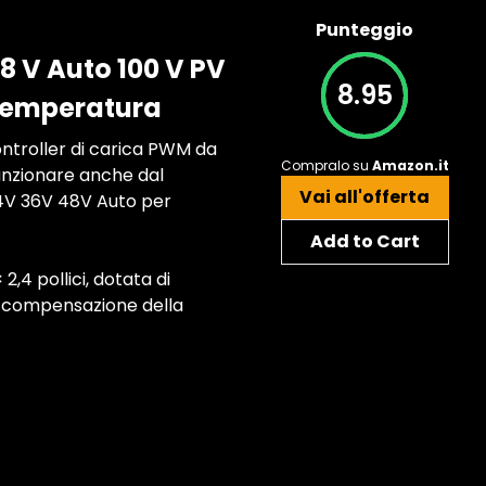
Punteggio
48 V Auto 100 V PV
8.95
 temperatura
controller di carica PWM da
Compralo su
Amazon.it
funzionare anche dal
Vai all'offerta
 24V 36V 48V Auto per
Add to Cart
4 pollici, dotata di
r compensazione della