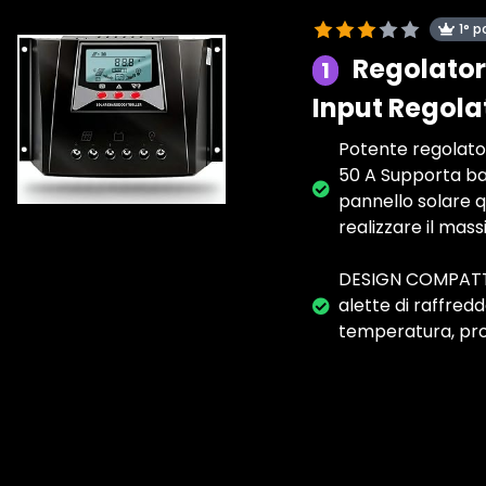
1° p
Regolatore
1
Input Regol
Potente regolator
50 A Supporta bat
pannello solare q
realizzare il mass
DESIGN COMPATTO: 
alette di raffre
temperatura, prot