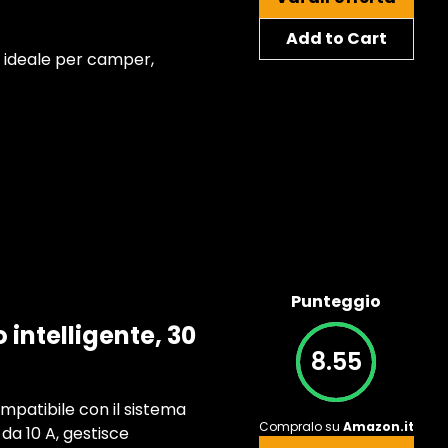
Add to Cart
, ideale per camper,
Punteggio
intelligente, 30
8.55
ompatibile con il sistema
Compralo su
Amazon.it
 da 10 A, gestisce