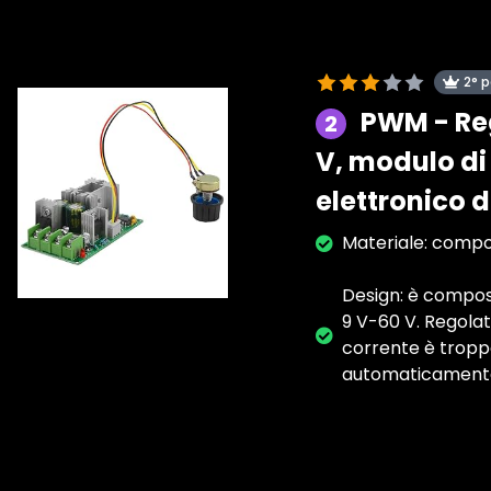
2° 
PWM - Reg
2
V, modulo di
elettronico 
Materiale: compon
Design: è compost
9 V-60 V. Regolat
corrente è troppo 
automaticamente