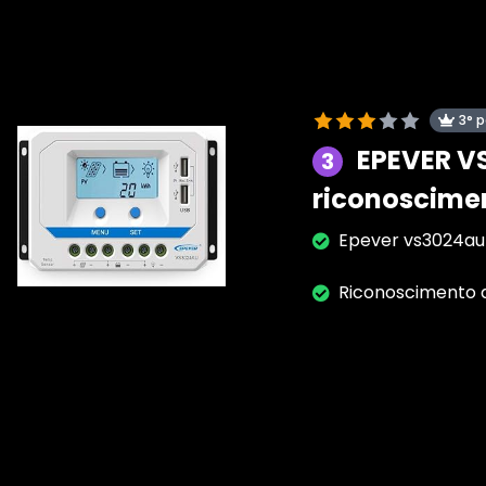
3° 
EPEVER VS
3
riconoscimen
Epever vs3024au 
Riconoscimento a