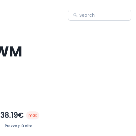
 PWM
38.19€
max
Prezzo più alto