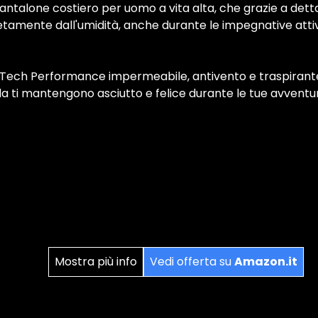
pantalone costiero per uomo a vita alta, che grazie a dettagl
mente dall'umidità, anche durante le impegnative attivit
y Tech Performance impermeabile, antivento e traspirante
a ti mantengono asciutto e felice durante le tue avventu
Mostra più info
Vedi offerta su
Amazon.it