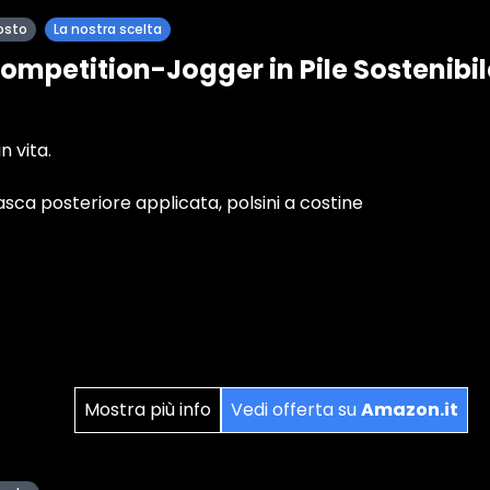
osto
La nostra scelta
ompetition-Jogger in Pile Sostenibil
n vita.
asca posteriore applicata, polsini a costine
Mostra più info
Vedi offerta su
Amazon.it