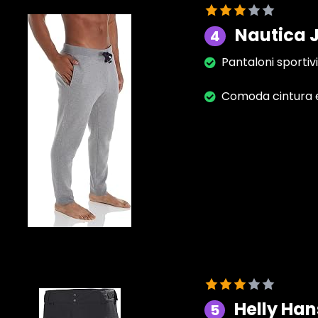
Nautica 
4
Pantaloni sportivi
Comoda cintura e
Helly Han
5