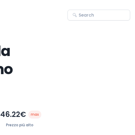
da
mo
46.22€
max
Prezzo più alto