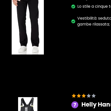
Lo stile a cinque
Vestibilità: sedut
gambe rilassata; ci
Helly Han
7