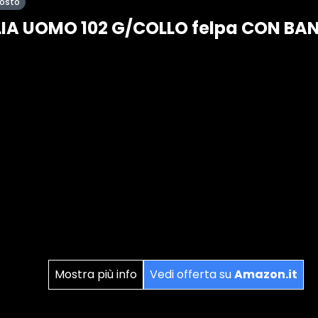
posto
LIA UOMO 102 G/COLLO felpa CON BA
Mostra più info
Vedi offerta su
Amazon.it