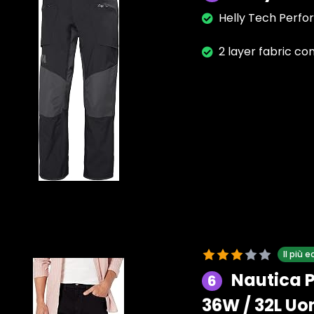
Helly Tech Perfo
2 layer fabric c
Il più
Nautica P
6
36W / 32L U