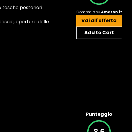
e tasche posteriori
Compralo su
Amazon.it
Vai all'offerta
 coscia, apertura delle
Add to Cart
Punteggio
8.6