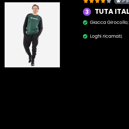
3° 
TUTA ITA
3
Giacca Girocollo;
Loghi ricamati;