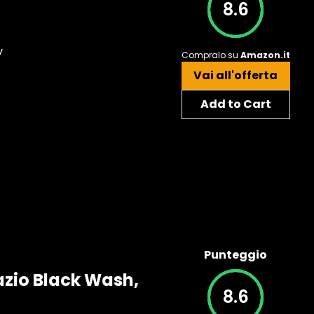
8.6
y
Compralo su
Amazon.it
Vai all'offerta
Add to Cart
Punteggio
azio Black Wash,
8.6