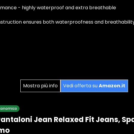
rmance - highly waterproof and extra breathable
onstruction ensures both waterproofness and breathabilit
Mostra più info
Vedi offerta su
Amazon.it
 economico
antaloni Jean Relaxed Fit Jeans, Sp
omo