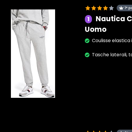
1° p
Nautica C
1
Uomo
Coulisse elastica i
Tasche laterali, t