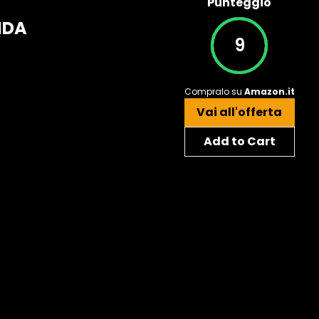
Punteggio
NDA
9
Compralo su
Amazon.it
Vai all'offerta
Add to Cart