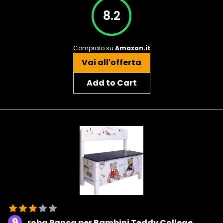
8.2
Compralo su
Amazon.it
Vai all'offerta
Add to Cart
9
roba Panca per Bambini Teddy College,