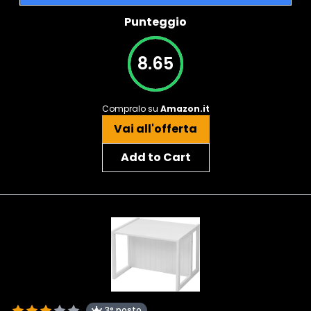
Punteggio
8.65
Compralo su
Amazon.it
Vai all'offerta
Add to Cart
3° posto