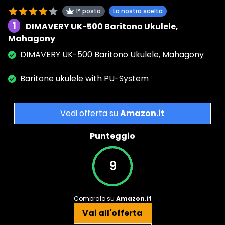
1° posto
La nostra scelta
1
DIMAVERY UK-500 Baritono Ukulele,
Mahagony
DIMAVERY UK-500 Baritono Ukulele, Mahagony
Baritone ukulele with PU-System
Vedi offerta su
Amazon.it
Punteggio
9
Compralo su
Amazon.it
Vai all'offerta