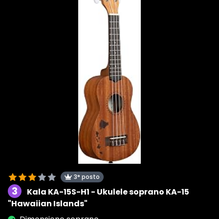
3° posto
3
Kala KA-15S-H1 - Ukulele soprano KA-15
"Hawaiian Islands"