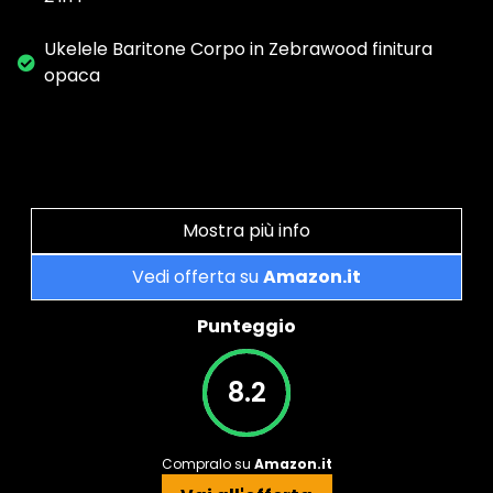
Ukelele Baritone Corpo in Zebrawood finitura
opaca
Mostra più info
Vedi offerta su
Amazon.it
Punteggio
8.2
Compralo su
Amazon.it