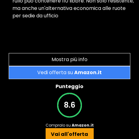
rullo può contenere 110 libbre. Non solo resistente,
ma anche un'alternativa economica alle ruote
per sedie da ufficio
Mostra più info
Vedi offerta su
Amazon.it
Punteggio
8.6
Compralo su
Amazon.it
Vai all'offerta