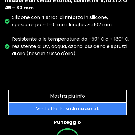
flessibile universale turbo, colore: nero, ID x ID: Ø
45 – 30 mm
Silicone con 4 strati di rinforzo in silicone,
spessore parete 5 mm, lunghezza 102 mm
Resistente alle temperature: da -50° C a + 180° C,
resistente a: UV, acqua, ozono, ossigeno e spruzzi
di olio (nessun flusso d'olio)
Mostra più info
Vedi offerta su
Amazon.it
Punteggio