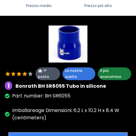
Prezzo medio
Prezzo più alto
1°
La nostra
Il più
posto
scelta
economico
1
Bonrath BH SR6055 Tubo in silicone
Part number: BH SR6055
Imballareage Dimensioni: 6.2 L x 10.2 H x 8.4 W
(centimeters)