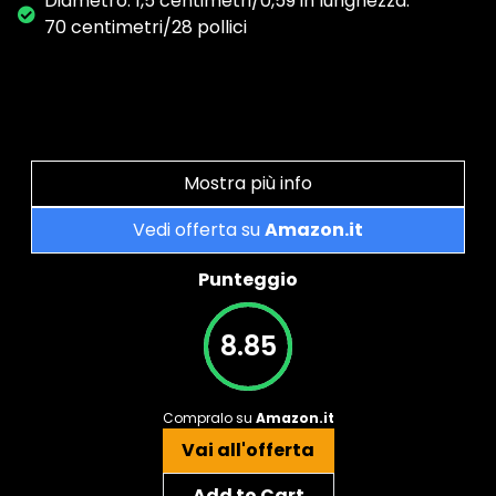
Diametro: 1,5 centimetri/0,59 in lunghezza:
70 centimetri/28 pollici
Mostra più info
Vedi offerta su
Amazon.it
Punteggio
8.85
Compralo su
Amazon.it
Vai all'offerta
Add to Cart