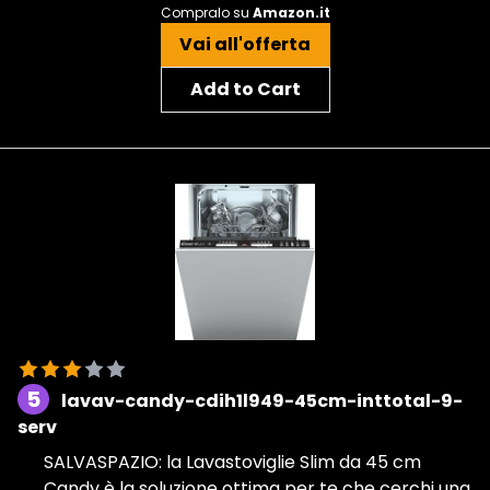
Compralo su
Amazon.it
Vai all'offerta
Add to Cart
5
lavav-candy-cdih1l949-45cm-inttotal-9-
serv
SALVASPAZIO: la Lavastoviglie Slim da 45 cm
Candy è la soluzione ottima per te che cerchi una