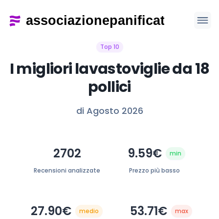
Top 10
I migliori lavastoviglie da 18
pollici
di Agosto 2026
2702
9.59€
min
Recensioni analizzate
Prezzo più basso
27.90€
53.71€
medio
max