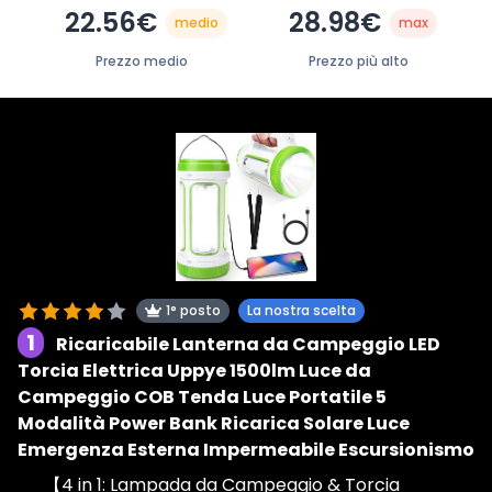
22.56€
28.98€
medio
max
Prezzo medio
Prezzo più alto
1° posto
La nostra scelta
1
Ricaricabile Lanterna da Campeggio LED
Torcia Elettrica Uppye 1500lm Luce da
Campeggio COB Tenda Luce Portatile 5
Modalità Power Bank Ricarica Solare Luce
Emergenza Esterna Impermeabile Escursionismo
【4 in 1: Lampada da Campeggio & Torcia