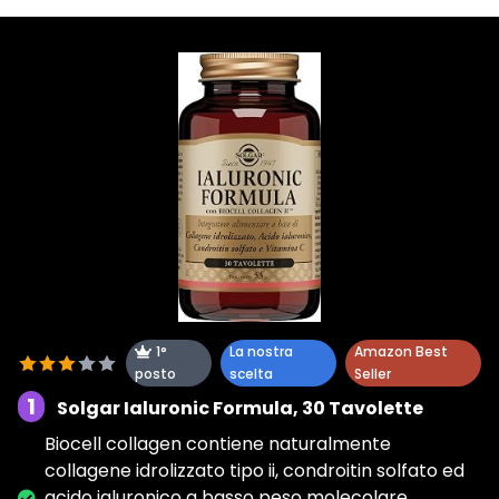
1°
La nostra
Amazon Best
posto
scelta
Seller
1
Solgar Ialuronic Formula, 30 Tavolette
Biocell collagen contiene naturalmente
collagene idrolizzato tipo ii, condroitin solfato ed
acido ialuronico a basso peso molecolare