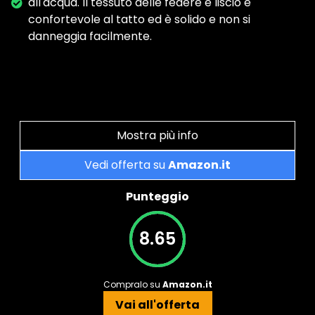
all'acqua. Il tessuto delle federe è liscio e
confortevole al tatto ed è solido e non si
danneggia facilmente.
Mostra più info
Vedi offerta su
Amazon.it
Punteggio
8.65
Compralo su
Amazon.it
Vai all'offerta