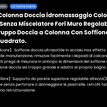
osto
La nostra scelta
Colonna Doccia idromassaggio Col
 Senza Miscelatore Fori Muro Regolab
ruppo Doccia a Colonna Con Soffione
Quadrato.
care】 Soffione doccia ultrasottile in acciaio inox effetto
cile manutenzione, rimuove facilmente i depositi di calcare
Si prega di misurare in anticipo le dimensioni del soffione
ffione doccia sia troppo grande e adatto al proprio bagno
llare】Supporto da parete superiore regolabile altezza(30
e senza perforare o danneggiare le piastrelle. retrofit fa
na ristrutturazione.