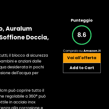
Punteggio
o, Auralum
8.6
Soffione Doccia,
Compralo su
Amazon.it
, il blocco di sicurezza
Vai all'offerta
mbini e anziani dalle
qua desiderata in pochi
Add to Cart
sione dell'acqua per
 può coprire tutto il
one regolabile a 360° può
tile in acciaio inox
stenza alla corrosione e