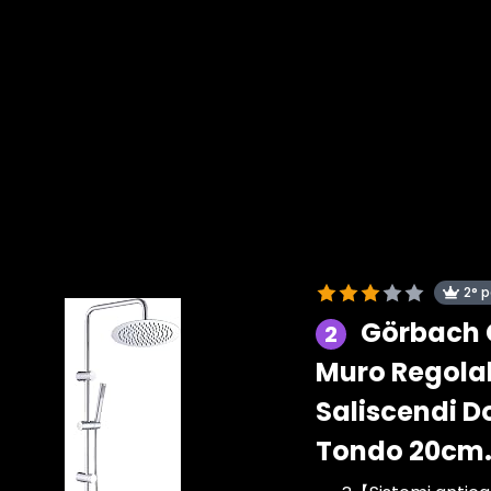
2° 
Görbach C
2
Muro Regola
Saliscendi D
Tondo 20cm