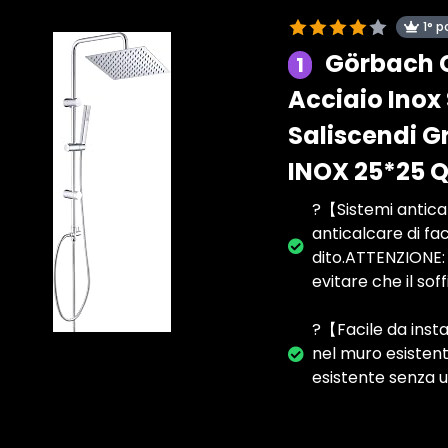
1° p
Görbach 
1
Acciaio Inox
Saliscendi G
INOX 25*25 
?【Sistemi antical
anticalcare di fa
dito.ATTENZIONE: 
evitare che il so
?【Facile da insta
nel muro esistent
esistente senza u