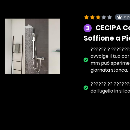
3° 
CECIPA C
3
Soffione a P
?????? ? ???????: 
avvolge il tuo co
mm può sperimenta
giornata stanca.
?????? ?? ??????:
dall'ugello in sil