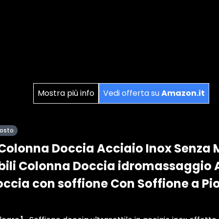
Mostra più info
Vedi offerta su
Amazon.it
posto
olonna Doccia Acciaio Inox Senza M
bili Colonna Doccia idromassaggio 
occia con soffione Con Soffione a Pi
.