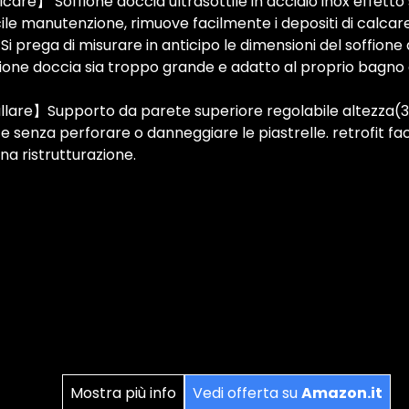
care】 Soffione doccia ultrasottile in acciaio inox effetto
cile manutenzione, rimuove facilmente i depositi di calcare
Si prega di misurare in anticipo le dimensioni del soffione
ffione doccia sia troppo grande e adatto al proprio bagno
llare】Supporto da parete superiore regolabile altezza(30
e senza perforare o danneggiare le piastrelle. retrofit fa
na ristrutturazione.
Mostra più info
Vedi offerta su
Amazon.it