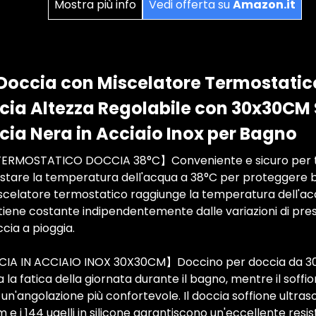
Mostra più info
Vedi offerta su
Amazon.it
Doccia con Miscelatore Termostatic
ia Altezza Regolabile con 30x30CM 
ia Nera in Acciaio Inox per Bagno
MOSTATICO DOCCIA 38°C】Conveniente e sicuro per tutti
stare la temperatura dell'acqua a 38°C per proteggere ba
iscelatore termostatico raggiunge la temperatura dell'ac
iene costante indipendentemente dalle variazioni di pres
cia a pioggia.
A IN ACCIAIO INOX 30X30CM】Doccino per doccia da 30cm
a la fatica della giornata durante il bagno, mentre il soffi
un'angolazione più confortevole. Il doccia soffione ultrasot
 e i 144 ugelli in silicone garantiscono un'eccellente resi