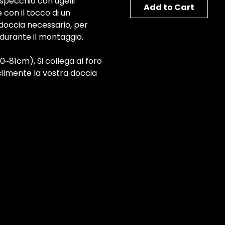
 specchio con ugelli
Add to Cart
 con il tocco di un
 doccia necessario, per
 durante il montaggio.
~81cm), Si collega al foro
cilmente la vostra doccia