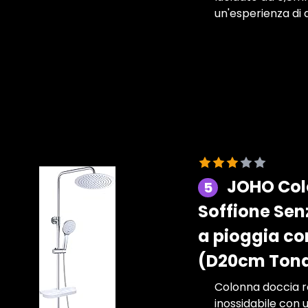
un'esperienza di 
JOHO Col
5
Soffione Sen
a pioggia co
(D20cm Ton
Colonna doccia ro
inossidabile con 