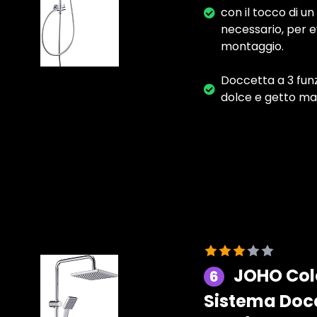
con il tocco di un
necessario, per e
montaggio.
Doccetta a 3 funz
dolce e getto ma
JOHO Col
6
Sistema Docc