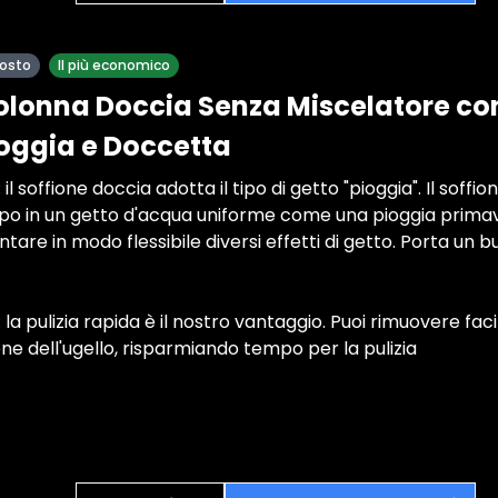
posto
Il più economico
olonna Doccia Senza Miscelatore c
ioggia e Doccetta
il soffione doccia adotta il tipo di getto "pioggia". Il sof
rpo in un getto d'acqua uniforme come una pioggia primav
re in modo flessibile diversi effetti di getto. Porta un 
 la pulizia rapida è il nostro vantaggio. Puoi rimuovere fa
icone dell'ugello, risparmiando tempo per la pulizia