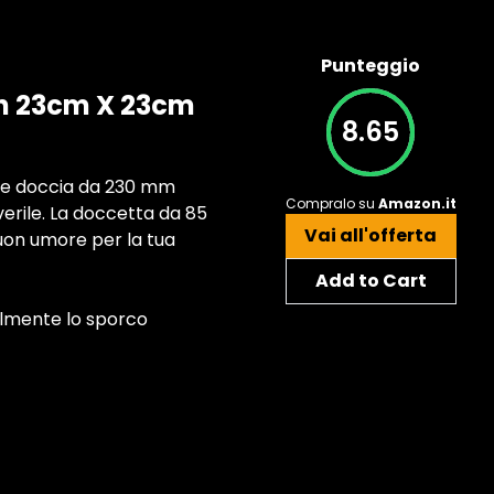
Punteggio
on 23cm X 23cm
8.65
fione doccia da 230 mm
Compralo su
Amazon.it
erile. La doccetta da 85
Vai all'offerta
buon umore per la tua
Add to Cart
cilmente lo sporco