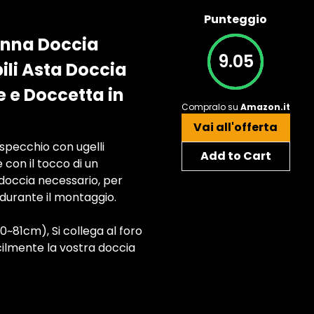
Punteggio
onna Doccia
9.05
ili Asta Doccia
 e Doccetta in
Compralo su
Amazon.it
Vai all'offerta
 specchio con ugelli
Add to Cart
 con il tocco di un
 doccia necessario, per
 durante il montaggio.
~81cm), Si collega al foro
cilmente la vostra doccia