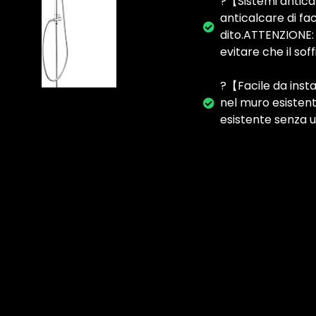
?【Sistemi antical
anticalcare di fa
dito.ATTENZIONE: 
evitare che il so
?【Facile da insta
nel muro esistent
esistente senza u