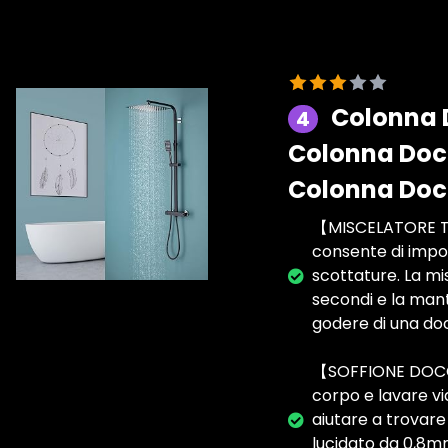
Colonna 
4
Colonna Docc
Colonna Docc
【MISCELATORE TER
consente di impo
scottature. La m
secondi e la mant
godere di una doc
【SOFFIONE DOCCI
corpo e lavare vi
aiutare a trovare 
lucidato da 0,8mm