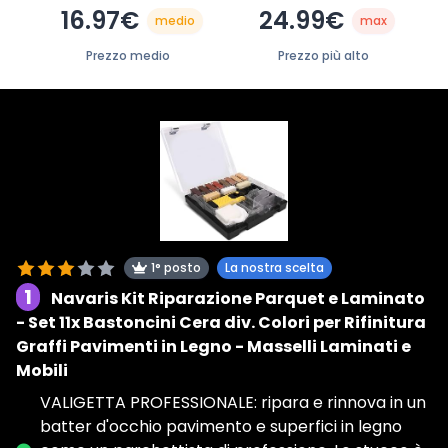
16.97€
24.99€
medio
max
Prezzo medio
Prezzo più alto
1° posto
La nostra scelta
1
Navaris Kit Riparazione Parquet e Laminato
- Set 11x Bastoncini Cera div. Colori per Rifinitura
Graffi Pavimenti in Legno - Masselli Laminati e
Mobili
VALIGETTA PROFESSIONALE: ripara e rinnova in un
batter d'occhio pavimento e superfici in legno