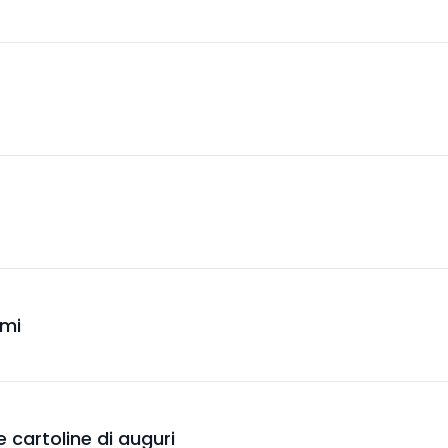
omi
ue cartoline di auguri