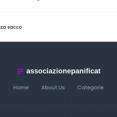
enza sacco
Home
About Us
Categorie