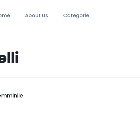
ome
About Us
Categorie
lli
femminile