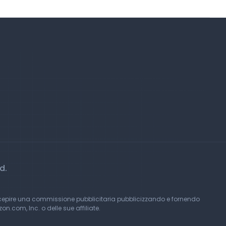
d.
rcepire una commissione pubblicitaria pubblicizzando e fornendo
.com, Inc. o delle sue affiliate.