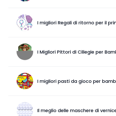
I migliori Regali di ritorno per il p
I Migliori Pittori di Ciliegie per Bam
I migliori pasti da gioco per bamb
Il meglio delle maschere di vernic