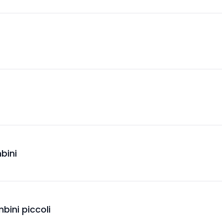
bini
bini piccoli