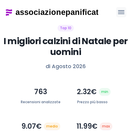
Top 10
I migliori calzini di Natale per
uomini
di Agosto 2026
763
2.32€
min
Recensioni analizzate
Prezzo più basso
9.07€
11.99€
medio
max