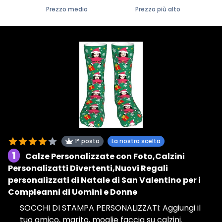
Prezzo medio
Prezzo più alto
1° posto
La nostra scelta
1
Calze Personalizzate con Foto,Calzini
Personalizatti Divertenti,Nuovi Regali
personalizzati di Natale di San Valentino per i
Compleanni di Uomini e Donne
SOCCHI DI STAMPA PERSONALIZZATI: Aggiungi il
tuo amico, marito, moglie faccia su calzini.