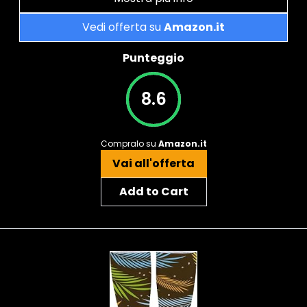
Vedi offerta su
Amazon.it
Punteggio
8.6
Compralo su
Amazon.it
Vai all'offerta
Add to Cart