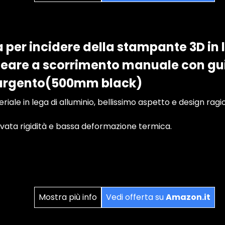
per incidere della stampante 3D in l
neare a scorrimento manuale con gui
argento(500mm black)
riale in lega di alluminio, bellissimo aspetto e design ragi
evata rigidità e bassa deformazione termica.
Mostra più info
Vedi offerta su
Amazon.it