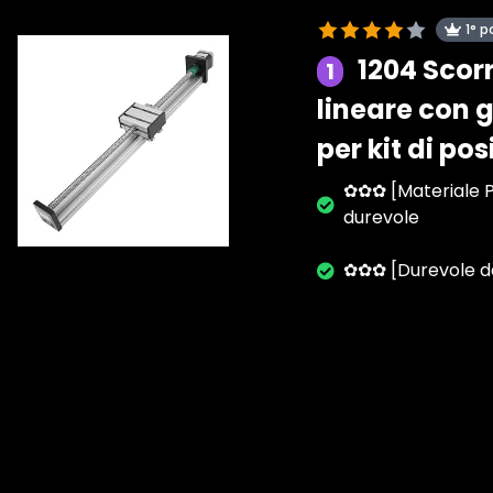
1° p
1204 Scorr
1
lineare con 
per kit di po
✿✿✿ [Materiale Pr
durevole
✿✿✿ [Durevole da 