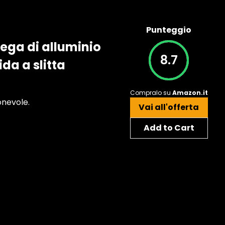
Punteggio
ega di alluminio
8.7
da a slitta
Compralo su
Amazon.it
onevole.
Vai all'offerta
Add to Cart