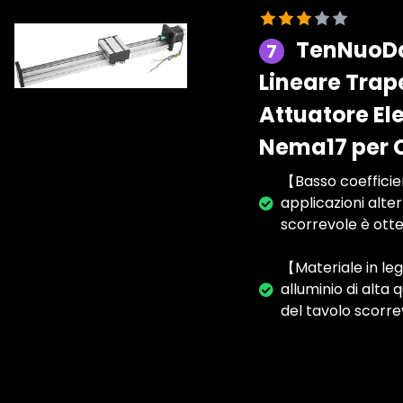
TenNuoDa
7
Lineare Trape
Attuatore El
Nema17 per
【Basso coefficien
applicazioni alter
scorrevole è otte
【Materiale in lega
alluminio di alta
del tavolo scorre