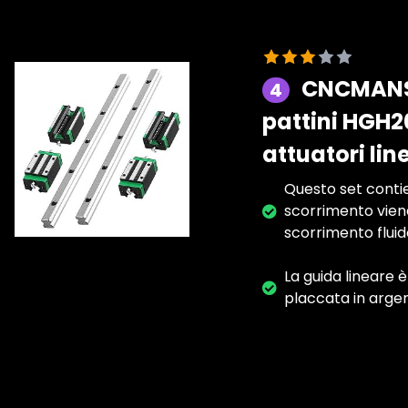
CNCMANS H
4
pattini HGH2
attuatori lin
Questo set contie
scorrimento viene 
scorrimento fluid
La guida lineare è
placcata in argen