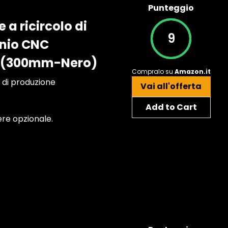
Punteggio
a ricircolo di
9
inio CNC
 3D(300mm-Nero)
Compralo su
Amazon.it
 di produzione
Vai all'offerta
Add to Cart
re opzionale.