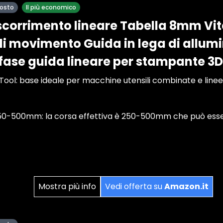
posto
Il più economico
scorrimento lineare Tabella 8mm Vite 
di movimento Guida in lega di allum
 fase guida lineare per stampante
Tool: base ideale per macchine utensili combinate e linee
50-500mm: la corsa effettiva è 250-500mm che può esse
Mostra più info
Vedi offerta su
Amazon.it