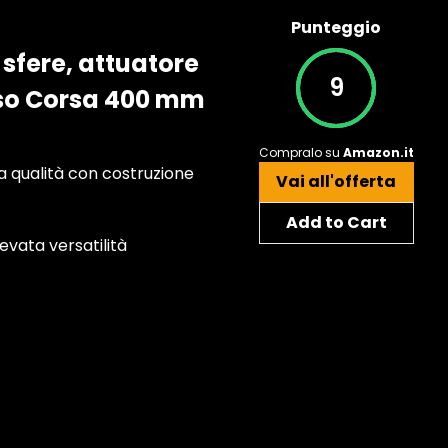
Punteggio
 sfere, attuatore
9
sso Corsa 400 mm
Compralo su
Amazon.it
a qualità con costruzione
Vai all'offerta
Add to Cart
evata versatilità