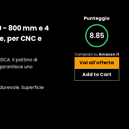
Punteggio
0 - 800 mm e 4
8.85
e, per CNC e
Compralo su
Amazon.it
CA. Il pattino di
Vai all'offerta
o garantisce uno
Add to Cart
 durevole. Superficie