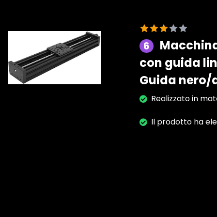
Macchina 
6
con guida li
Guida nero/
Realizzato in mate
Il prodotto ha el