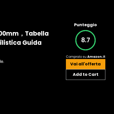
Punteggio
da 200mm，Tabella
8.7
ilistica Guida
Compralo su
Amazon.it
le.
Vai all'offerta
Add to Cart