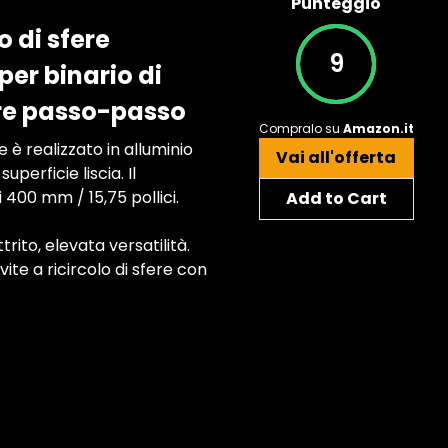
Punteggio
o di sfere
9
er binario di
ore passo-passo
Compralo su
Amazon.it
è realizzato in alluminio
Vai all'offerta
uperficie liscia. Il
i 400 mm / 15,75 pollici.
Add to Cart
ito, elevata versatilità.
vite a ricircolo di sfere con