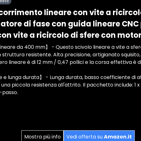
posto
orrimento lineare con vite a ricircol
tore di fase con guida lineare CNC p
n vite a ricircolo di sfere con mot
eare da 400 mm】 - Questo scivolo lineare a vite a sfere 
 struttura resistente. Alta precisione, artigianato squisito, s
ro lineare è di 12 mm / 0,47 pollici e la corsa effettiva è d
lunga durata】 - Lunga durata, basso coefficiente di attr
una piccola resistenza all'attrito. Il pacchetto include: 1 x 
-passo.
Mostra più info
Vedi offerta su
Amazon.it