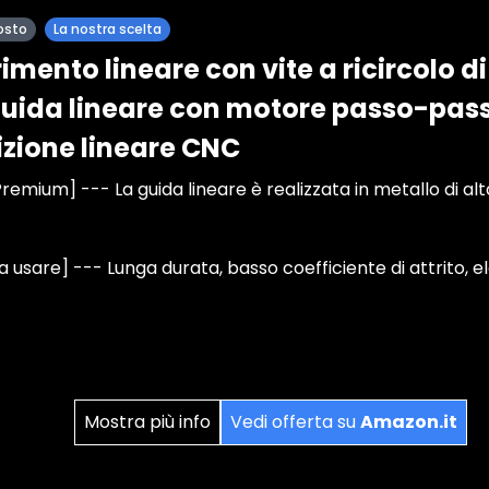
osto
La nostra scelta
imento lineare con vite a ricircolo di
guida lineare con motore passo-pa
sizione lineare CNC
emium] --- La guida lineare è realizzata in metallo di alt
usare] --- Lunga durata, basso coefficiente di attrito, el
Mostra più info
Vedi offerta su
Amazon.it