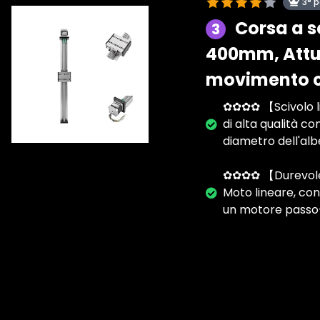
3° 
Corsa a sc
3
400mm, Attua
movimento co
✿✿✿✿ 【Scivolo lin
di alta qualità con
diametro dell'albe
✿✿✿✿ 【Durevole e 
Moto lineare, con 
un motore passo