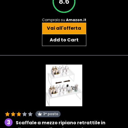
8.6
Compralo su
Amazon.it
Vai all'offerta
Add to Cart
3° posto
3
Scaffale a mezzo ripiano retrattile in